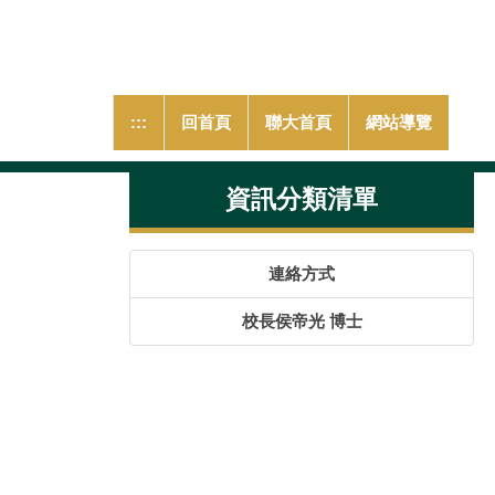
跳
到
主
要
內
:::
回首頁
聯大首頁
網站導覽
容
區
資訊分類清單
連絡方式
校長侯帝光 博士